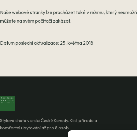
Naše webové stránky lze procházet také v režimu, který neumožňu
můžete na svém počítači zakázat.
Datum poslední aktualizace: 25. května 2018
Stylová chata v srdci České Kanady. Klid, příroda a
komfortní ubytování až pro 8 osob.