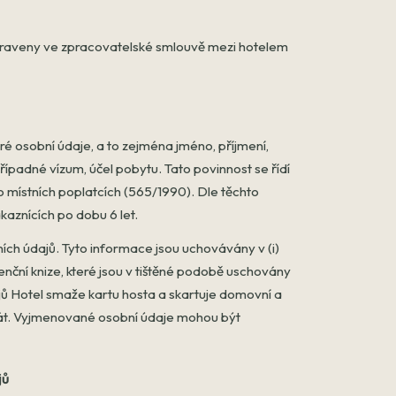
upraveny ve zpracovatelské smlouvě mezi hotelem
 osobní údaje, a to zejména jméno, příjmení,
řípadné vízum, účel pobytu. Tato povinnost se řídí
místních poplatcích (565/1990). Dle těchto
kaznících po dobu 6 let.
ích údajů. Tyto informace jsou uchovávány v (i)
denční knize, které jsou v tištěné podobě uschovány
ů Hotel smaže kartu hosta a skartuje domovní a
át. Vyjmenované osobní údaje mohou být
jů