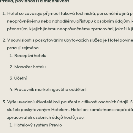
Práva, povinnosti a mlčenlivost
Hotel se zavazuje přijmout taková technická, personální a jiná 
neoprávněnému nebo nahodilému přístupu k osobním údajům, k j
přenosům, k jejich jinému neoprávněnému zpracování, jakož i k j
V souvislosti s poskytováním ubytovacích služeb je Hotel povine
pracují zejména:
Recepční hotelu
Manažer hotelu
Účetní
Pracovník marketingového oddělení
Výše uvedení uživatelé byli poučeni o citlivosti osobních údajů. 
služeb poskytovaným Hotelem. Hotel ani zaměstnanci nepředáva
zpracovateli osobních údajů hostů jsou:
Hotelový systém Previo