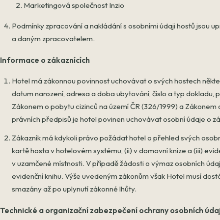
Marketingová společnost Inzio
Podmínky zpracování a nakládání s osobními údaji hostů jsou 
a daným zpracovatelem.
Informace o zákaznících
Hotel má zákonnou povinnost uchovávat o svých hostech některé
datum narození, adresa a doba ubytování, číslo a typ dokladu, p
Zákonem o pobytu cizinců na území ČR (326/1999) a Zákonem o 
právních předpisů je hotel povinen uchovávat osobní údaje o zá
Zákazník má kdykoli právo požádat hotel o přehled svých osobn
kartě hosta v hotelovém systému, (ii) v domovní knize a (iii) evi
v uzamčené místnosti. V případě žádosti o výmaz osobních údaj
evidenční knihu. Výše uvedeným zákonům však Hotel musí dost
smazány až po uplynutí zákonné lhůty.
Technické a organizační zabezpečení ochrany osobních úda