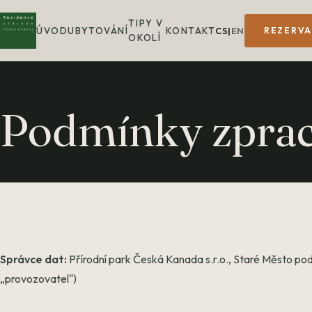
TIPY V
ÚVOD
UBYTOVÁNÍ
KONTAKT
CS
|
EN
REZERV
OKOLÍ
Podmínky zprac
Správce dat:
Přírodní park Česká Kanada s.r.o., Staré Město po
„provozovatel")