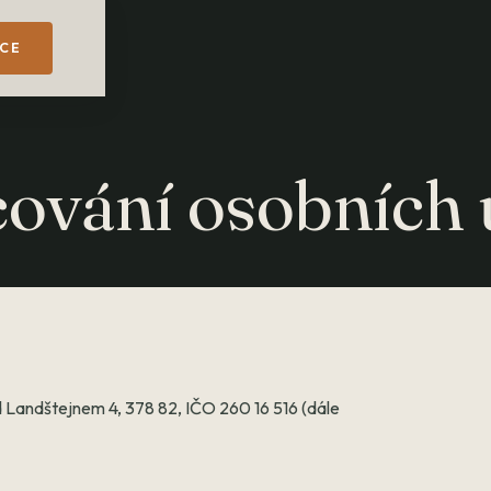
ACE
ování osobních 
d Landštejnem 4, 378 82, IČO 260 16 516 (dále