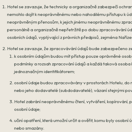
Hotel se zavazuje, že technicky a organizačně zabezpečí ochr
nemohlo dojít k neoprávněnému nebo nahodilému přístupu k údajům
neoprávněným přenosům, k jejich jinému neoprávněnému zpracová
personálně a organizačně nepřetržitě po dobu zpracovávání ú
osobních údajů, vyplývající z právních předpisů, zejména Naříze
Hotel se zavazuje, že zpracovávání údajů bude zabezpečeno 
k osobním údajům budou mít přístup pouze oprávněné osob
podmínky a rozsah zpracování údajů a každá taková osoba
jednoznačným identifikátorem;
osobní údaje budou zpracovávány v prostorách Hotelu, do 
nebo jeho dodavatelé (subdodavatelé), vázaní stejnými pov
Hotel zabrání neoprávněnému čtení, vytváření, kopírování, 
osobní údaje;
učiní opatření, která umožní určit a ověřit, komu byly osob
nebo smazány.