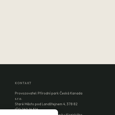
KONTAKT
Provozovatel: Přírodní park Česká Kanada
s.r.o.
Staré Město pod Landštejnem 4, 378 82
IČO 260 16 516
Spisová značka C 9161 vedená u Krajského