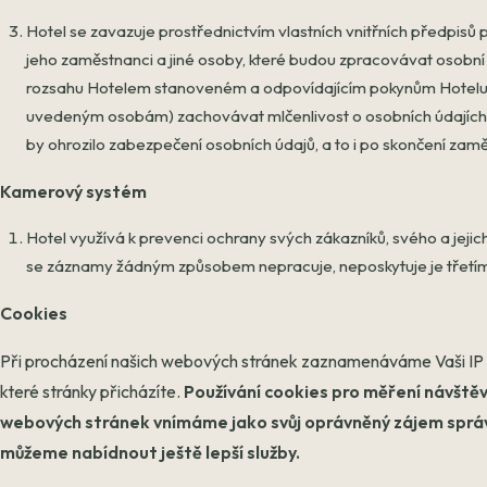
Hotel se zavazuje prostřednictvím vlastních vnitřních předpisů př
jeho zaměstnanci a jiné osoby, které budou zpracovávat osobní 
rozsahu Hotelem stanoveném a odpovídajícím pokynům Hotelu.
uvedeným osobám) zachovávat mlčenlivost o osobních údajích a
by ohrozilo zabezpečení osobních údajů, a to i po skončení zamě
Kamerový systém
Hotel využívá k prevenci ochrany svých zákazníků, svého a jeji
se záznamy žádným způsobem nepracuje, neposkytuje je třetím
Cookies
Při procházení našich webových stránek zaznamenáváme Vaši IP ad
které stránky přicházíte.
Používání cookies pro měření návště
webových stránek vnímáme jako svůj oprávněný zájem správ
můžeme nabídnout ještě lepší služby.