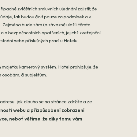
ípadně zvláštních smluvních ujednání zajistit, že
údaje, tak budou činit pouze za podmínek a v
 Zejména bude sám (a závazně uloží i těmto
 o bezpečnostních opatřeních, jejichž zveřejnění
stnání nebo příslušných prací u Hotelu.
ch majetku kamerový systém. Hotel prohlašuje, že
 osobám, či subjektům.
resu, jak dlouho se na stránce zdržíte a ze
vnosti webu a přizpůsobení zobrazení
ce, neboť věříme, že díky tomu vám