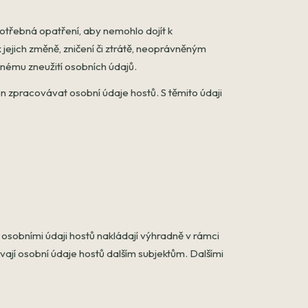
potřebná opatření, aby nemohlo dojít k
ejich změně, zničení či ztrátě, neoprávněným
inému zneužití osobních údajů.
n zpracovávat osobní údaje hostů. S těmito údaji
S osobními údaji hostů nakládají výhradně v rámci
jí osobní údaje hostů dalším subjektům. Dalšími