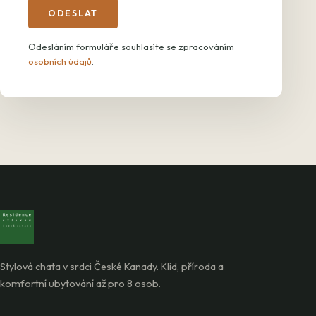
ODESLAT
Odesláním formuláře souhlasíte se zpracováním
osobních údajů
.
Stylová chata v srdci České Kanady. Klid, příroda a
komfortní ubytování až pro 8 osob.