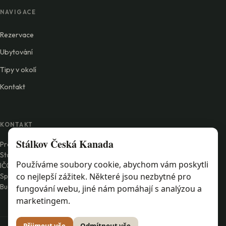
NAVIGACE
Rezervace
Ubytování
Tipy v okolí
Kontakt
KONTAKT
Stálkov Česká Kanada
Provozovatel: Přírodní park Česká Kanada s.r.o.
Staré Město pod Landštejnem 4, 378 82
Používáme soubory cookie, abychom vám poskytli
IČO 260 16 516
co nejlepší zážitek. Některé jsou nezbytné pro
Spisová značka C 9161 vedená u Krajského soudu v Českých
Budějovicích
fungování webu, jiné nám pomáhají s analýzou a
marketingem.