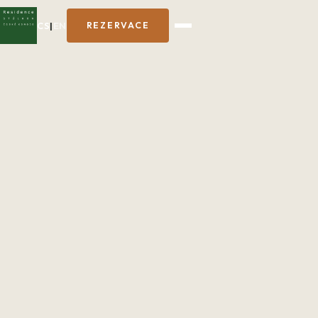
CS
|
EN
REZERVACE