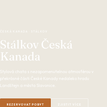
ČESKÁ KANADA · STÁLKOV
Stálkov Česká
Kanada
Stylová chata s nezapomenutelnou atmosférou v
překrásné části České Kanady nedaleko hradu
Landštejn a města Slavonice.
REZERVOVAT POBYT
ZJISTIT VÍCE