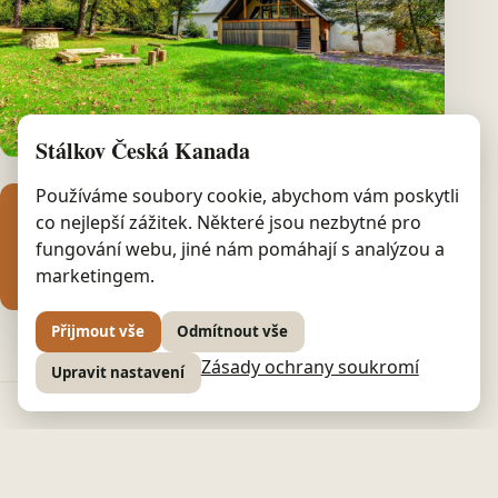
Stálkov Česká Kanada
Používáme soubory cookie, abychom vám poskytli
8
co nejlepší zážitek. Některé jsou nezbytné pro
fungování webu, jiné nám pomáhají s analýzou a
OSOB · STYLOVÁ CHATA
marketingem.
Přijmout vše
Odmítnout vše
Zásady ochrany soukromí
Upravit nastavení
🏰